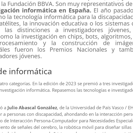
 la Fundación BBVA. Son muy representativos de
igación informática en España.
El año pasado
 la tecnología informática para la discapacidad
élites, la innovación educativa o los sistemas
 las distinciones a investigadores jóvenes,
mo la investigación en chips, bots, algoritmos,
rocesamiento y la construcción de imáge
uáles fueron los Premios Nacionales y tamb
adores jóvenes.
de informática
ro categorías. En la edición de 2023 se premió a tres investiga
investigación informática. Repasemos las tecnologías e investigad
gó a
Julio Abascal González
, de la Universidad de País Vasco / E
ar a personas con discapacidad, ahondando en la interacción per
orio de Interacción Persona-Computador para Necesidades Especial
to de señales del cerebro, la robótica móvil para diseñar sillas