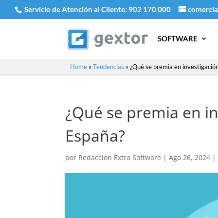
Servicio de Atención al Cliente:
902 170 000
comercia
SOFTWARE
Home
»
Tendencias
»
¿Qué se premia en investigació
¿Qué se premia en in
España?
por
Redacción Extra Software
|
Ago 26, 2024