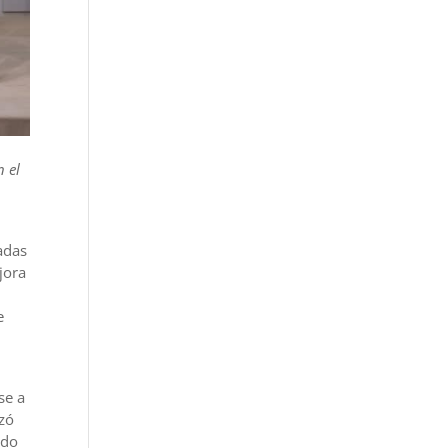
n el
adas
jora
e
se a
izó
ndo