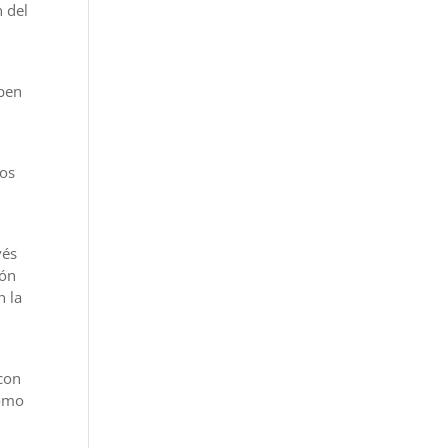
n del
eben
dos
vés
ión
n la
 con
como