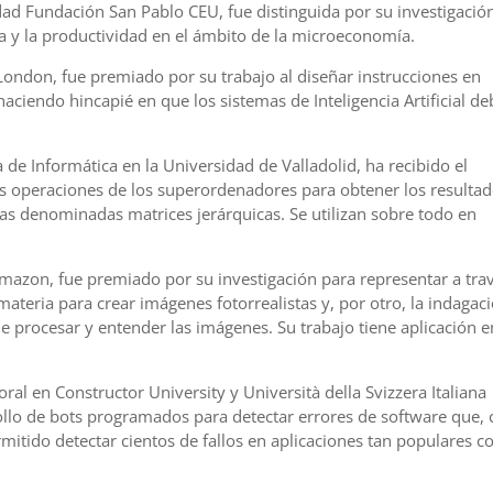
idad Fundación San Pablo CEU, fue distinguida por su investigació
ia y la productividad en el ámbito de la microeconomía.
f London, fue premiado por su trabajo al diseñar instrucciones en
aciendo hincapié en que los sistemas de Inteligencia Artificial d
de Informática en la Universidad de Valladolid, ha recibido el
as operaciones de los superordenadores para obtener los resulta
las denominadas matrices jerárquicas. Se utilizan sobre todo en
 Amazon, fue premiado por su investigación para representar a tra
 materia para crear imágenes fotorrealistas y, por otro, la indagac
 procesar y entender las imágenes. Su trabajo tiene aplicación e
ral en Constructor University y Università della Svizzera Italiana
rrollo de bots programados para detectar errores de software que,
itido detectar cientos de fallos en aplicaciones tan populares 