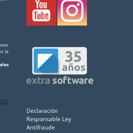
como
or la
ales
Declaración
Responsable Ley
Antifraude