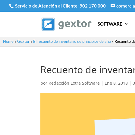
Servicio de Atención al Cliente:
902 170 000
comercia
SOFTWARE
Home
»
Gextor
»
El recuento de inventario de principios de año
»
Recuento de
Recuento de inventa
por
Redacción Extra Software
|
Ene 8, 2018
|
0