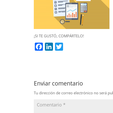
¡SI TE GUSTÓ, COMPÁRTELO!
F
Li
T
a
n
w
c
k
itt
e
e
er
b
dI
Enviar comentario
o
n
o
Tu dirección de correo electrónico no será pu
k