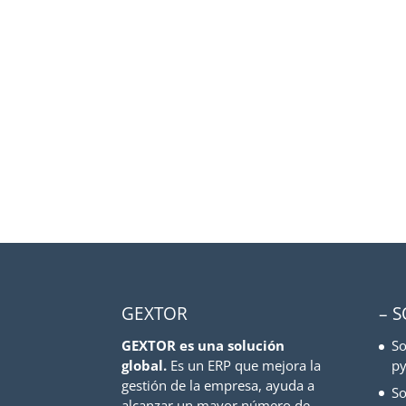
GEXTOR
– 
GEXTOR es una solución
So
global.
Es un ERP que mejora la
py
gestión de la empresa, ayuda a
So
alcanzar un mayor número de