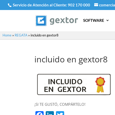
Servicio de Atención al Cliente:
902 170 000
comercia
SOFTWARE
Home
»
REGATA
»
incluido en gextor8
incluido en gextor8
¡SI TE GUSTÓ, COMPÁRTELO!