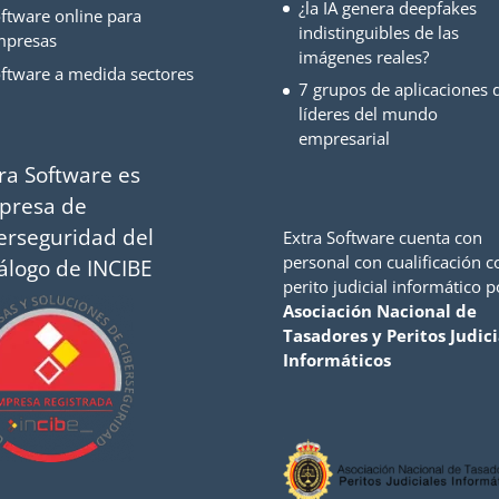
¿la IA genera deepfakes
ftware online para
indistinguibles de las
mpresas
imágenes reales?
ftware a medida sectores
7 grupos de aplicaciones d
líderes del mundo
empresarial
ra Software es
presa de
erseguridad del
Extra Software cuenta con
personal con cualificación 
álogo de INCIBE
perito judicial informático p
Asociación Nacional de
Tasadores y Peritos Judici
Informáticos