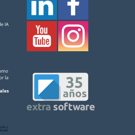
e IA
como
or la
ales