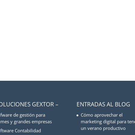
SOLUCIONES GEXTOR –
ENTRADAS AL BLOG
fware de gestión para
Cómo aprovechar el
mes y grandes empresas
marketing digital para ten
un verano productivo
ftware Contabilidad