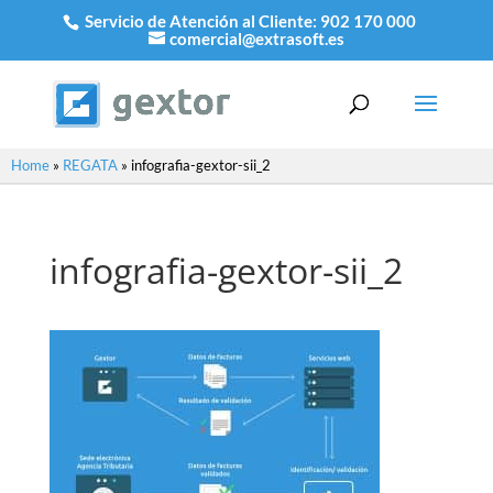
Servicio de Atención al Cliente:
902 170 000
comercial@extrasoft.es
Home
»
REGATA
»
infografia-gextor-sii_2
infografia-gextor-sii_2