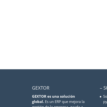
GEXTOR
– 
GEXTOR es una solución
So
global.
Es un ERP que mejora la
py
gestión de la empresa, ayuda a