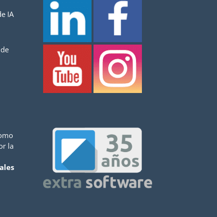
e IA
 de
como
or la
ales