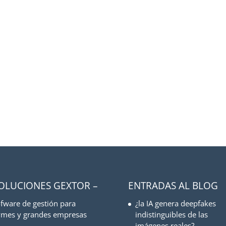
SOLUCIONES GEXTOR –
ENTRADAS AL BLOG
fware de gestión para
¿la IA genera deepfakes
mes y grandes empresas
indistinguibles de las
imágenes reales?