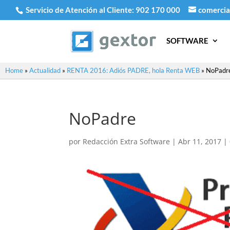
Servicio de Atención al Cliente:
902 170 000
comercia
SOFTWARE
Home
»
Actualidad
»
RENTA 2016: Adiós PADRE, hola Renta WEB
»
NoPadr
NoPadre
por
Redacción Extra Software
|
Abr 11, 2017
|