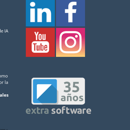
e IA
como
or la
ales