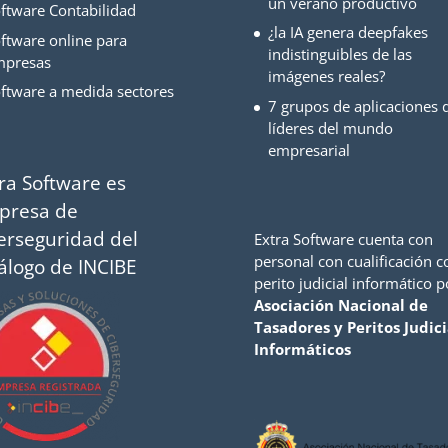
un verano productivo
ftware Contabilidad
¿la IA genera deepfakes
ftware online para
indistinguibles de las
mpresas
imágenes reales?
ftware a medida sectores
7 grupos de aplicaciones d
líderes del mundo
empresarial
ra Software es
presa de
erseguridad del
Extra Software cuenta con
personal con cualificación 
álogo de INCIBE
perito judicial informático p
Asociación Nacional de
Tasadores y Peritos Judici
Informáticos