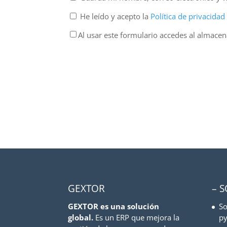
He leído y acepto la
Política de privacida
Al usar este formulario accedes al almace
GEXTOR
– 
GEXTOR es una solución
So
global.
Es un ERP que mejora la
py