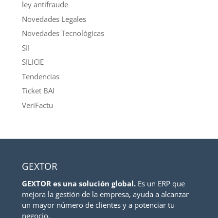
ley antifraude
Novedades Legales
Novedades Tecnológicas
SII
SILICIE
Tendencias
Ticket BAI
VeriFactu
GEXTOR
GEXTOR es una solución global.
Es un ERP que
mejora la gestión de la empresa, ayuda a alcanzar
un mayor número de clientes y a potenciar tu
negocio.