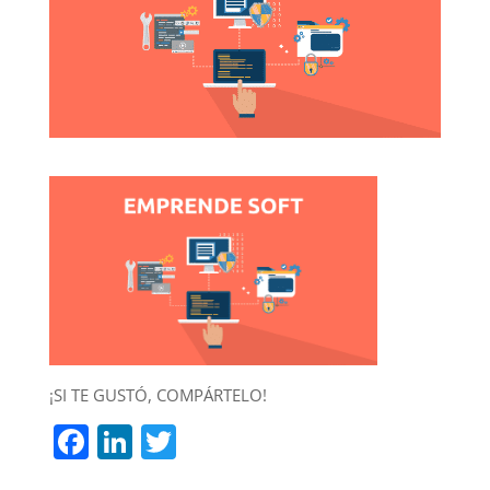
¡SI TE GUSTÓ, COMPÁRTELO!
F
Li
T
a
n
w