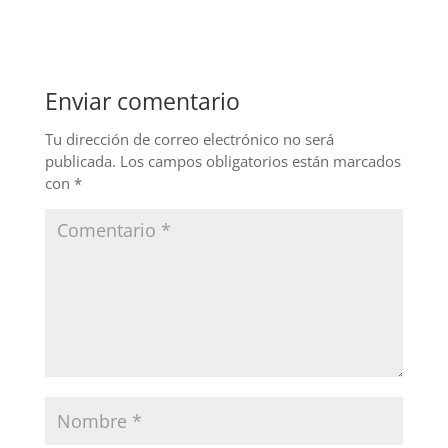
c
k
itt
e
e
er
b
dI
Enviar comentario
o
n
o
Tu dirección de correo electrónico no será
publicada.
Los campos obligatorios están marcados
k
con
*