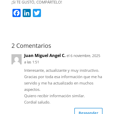
¡SI TE GUSTÓ, COMPÁRTELO!
F
Li
T
a
n
w
c
k
itt
e
e
er
b
dI
2 Comentarios
o
n
Juan Miguel Angel C.
el 6 noviembre, 2025
o
a las 1:51
k
Interesante, actualizante y muy instructivo.
Gracias por toda esa información que me ha
servido y me ha actualizado en muchos
aspectos.
Quiero recibir información similar.
Cordial saludo.
Responder