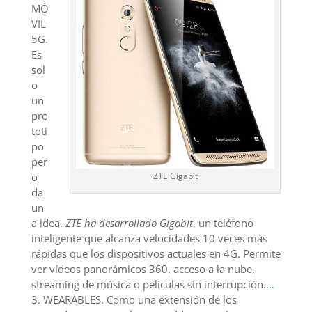
MÓ
VIL
5G.
Es
sol
o
un
pro
toti
po
per
ZTE Gigabit
o
da
un
a idea.
ZTE ha desarrollado Gigabit
, un teléfono
inteligente que alcanza velocidades 10 veces más
rápidas que los dispositivos actuales en 4G. Permite
ver vídeos panorámicos 360, acceso a la nube,
streaming de música o películas sin interrupción.
…
3. WEARABLES. Como una extensión de los