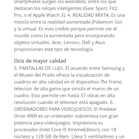
smartphones
surgen los
wearables
, entre los que
destacan los relojes inteligentes (Gear Sport, Fit2
Pro, o el Apple Watch 3). 4. REALIDAD MIXTA. Es una
mezcla entre la realidad aumentada (Pokemon Go)
y la virtual. Es más creíble porque permite ver el
mundo como la aumentada pero incorporando
objetos virtuales. Acer, Lenovo, Dell y Asus
proporcionan este tipo de tecnología.
Ocio de mayor calidad
5. PANTALLAS DE LUJO. El acuerdo entre Samsung y
el Museo del Prado ofrece la visualización de
cuadros en alta calidad en el dispositivo
The Frame
,
televisor de alta gama que simula el marco de un
cuadro. Esto permite ver hasta 37 obras en alta
resolución cuando el televisor está apagado. 6.
ORDENADORES PARA VIDEOJUEGOS. El
Predator
Orion 9000
es un ordenador sobremesa con gran
potencia para videojuegos. Impresiona su
procesador (Intel Core i9 XtremeEdition), con 18
núcleos y 128 GB de Ram. Lleva 5 ventiladores y un