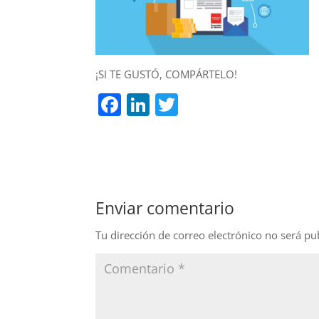
¡SI TE GUSTÓ, COMPÁRTELO!
F
Li
T
a
n
w
c
k
itt
e
e
er
b
dI
Enviar comentario
o
n
o
Tu dirección de correo electrónico no será pu
k