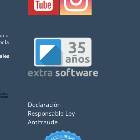
como
or la
ales
Declaración
Responsable Ley
Antifraude