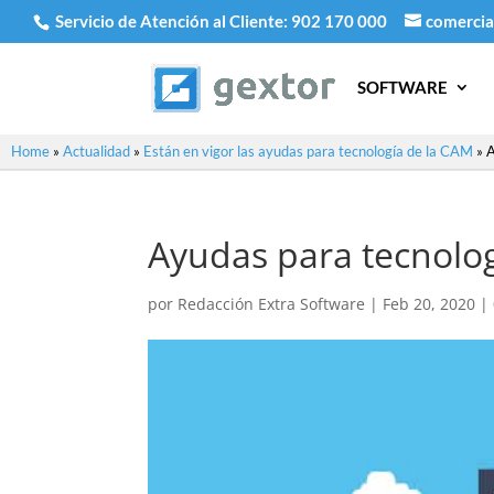
Servicio de Atención al Cliente:
902 170 000
comercia
SOFTWARE
Home
»
Actualidad
»
Están en vigor las ayudas para tecnología de la CAM
»
A
Ayudas para tecnolo
por
Redacción Extra Software
|
Feb 20, 2020
|