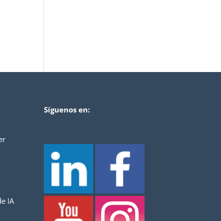
Síguenos en:
er
e IA