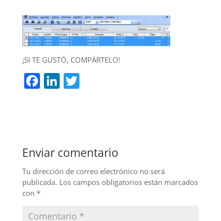
¡SI TE GUSTÓ, COMPÁRTELO!
F
Li
T
a
n
w
c
k
itt
e
e
er
b
dI
Enviar comentario
o
n
o
Tu dirección de correo electrónico no será
publicada.
Los campos obligatorios están marcados
k
con
*