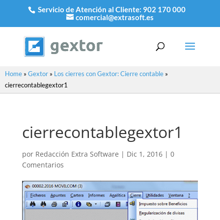
Servicio de Atención al Cliente:
902 170 000
comercial@extrasoft.es
Home
»
Gextor
»
Los cierres con Gextor: Cierre contable
»
cierrecontablegextor1
cierrecontablegextor1
por
Redacción Extra Software
|
Dic 1, 2016
|
0
Comentarios