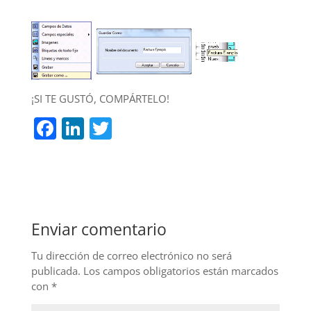
¡SI TE GUSTÓ, COMPÁRTELO!
F
Li
T
a
n
w
c
k
itt
e
e
er
b
dI
Enviar comentario
o
n
o
Tu dirección de correo electrónico no será
publicada.
Los campos obligatorios están marcados
k
con
*