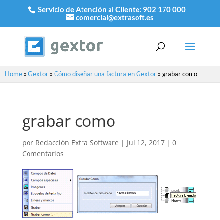
Servicio de Atención al Cliente:
902 170 000
comercial@extrasoft.es
Home
»
Gextor
»
Cómo diseñar una factura en Gextor
»
grabar como
grabar como
por
Redacción Extra Software
|
Jul 12, 2017
|
0
Comentarios