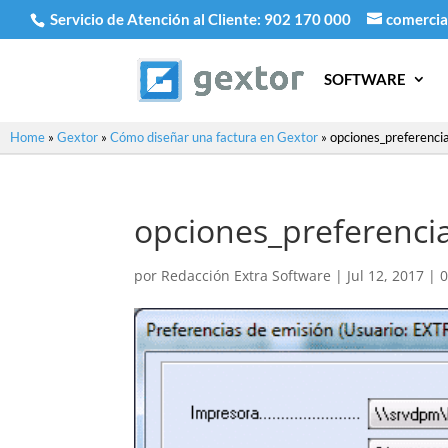
Servicio de Atención al Cliente:
902 170 000
comercia
SOFTWARE
Home
»
Gextor
»
Cómo diseñar una factura en Gextor
»
opciones_preferenci
opciones_preferenci
por
Redacción Extra Software
|
Jul 12, 2017
|
0