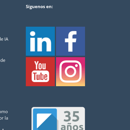
Síguenos en:
e IA
 de
como
or la