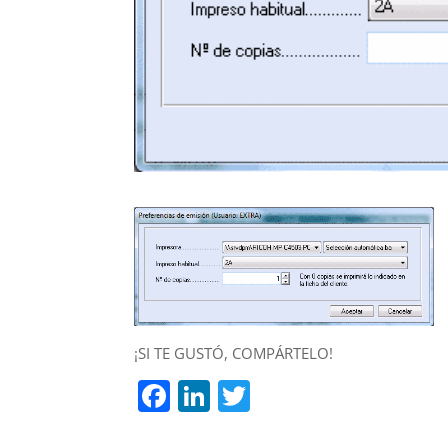
¡SI TE GUSTÓ, COMPÁRTELO!
F
Li
T
a
n
w