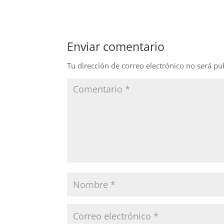
c
k
itt
e
e
er
b
dI
Enviar comentario
o
n
o
Tu dirección de correo electrónico no será pu
k