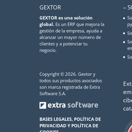
GEXTOR
– 
GEXTOR es una solución
So
global.
Es un ERP que mejora la
py
gestión de la empresa, ayuda a
So
alcanzar un mayor número de
So
clientes y a potenciar tu
e
negocio.
So
Copyright ©
2026. Gextor y
todos sus productos asociados
Ext
son marca registrada de Extra
em
Software S.A.
cib
cat
BASES LEGALES, POLÍTICA DE
PRIVACIDAD Y POLÍTICA DE