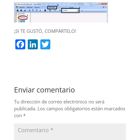
¡SI TE GUSTÓ, COMPÁRTELO!
F
Li
T
a
n
w
c
k
itt
e
e
er
b
dI
Enviar comentario
o
n
o
Tu dirección de correo electrónico no será
publicada.
Los campos obligatorios están marcados
k
con
*