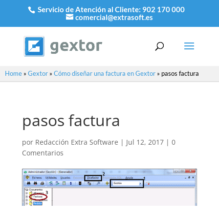
Servicio de Atención al Cliente:
902 170 000
comercial@extrasoft.es
Home
»
Gextor
»
Cómo diseñar una factura en Gextor
»
pasos factura
pasos factura
por
Redacción Extra Software
|
Jul 12, 2017
|
0
Comentarios