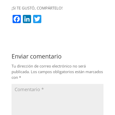
¡SI TE GUSTÓ, COMPÁRTELO!
F
Li
T
a
n
w
c
k
itt
e
e
er
b
dI
Enviar comentario
o
n
o
Tu dirección de correo electrónico no será
publicada.
Los campos obligatorios están marcados
k
con
*