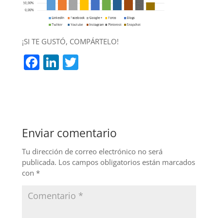
¡SI TE GUSTÓ, COMPÁRTELO!
F
Li
T
a
n
w
c
k
itt
e
e
er
b
dI
Enviar comentario
o
n
o
Tu dirección de correo electrónico no será
publicada.
Los campos obligatorios están marcados
k
con
*