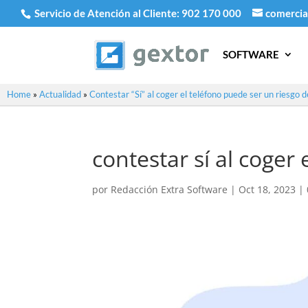
Servicio de Atención al Cliente:
902 170 000
comercia
SOFTWARE
Home
»
Actualidad
»
Contestar “Sí” al coger el teléfono puede ser un riesgo 
contestar sí al coger 
por
Redacción Extra Software
|
Oct 18, 2023
|