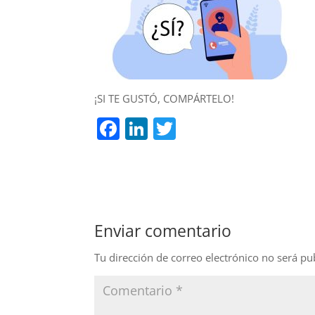
¡SI TE GUSTÓ, COMPÁRTELO!
F
Li
T
a
n
w
c
k
itt
e
e
er
b
dI
Enviar comentario
o
n
o
Tu dirección de correo electrónico no será pu
k