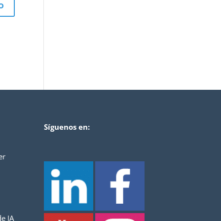
Síguenos en:
er
e IA