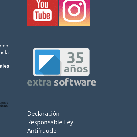
como
or la
ales
Declaración
Responsable Ley
Antifraude