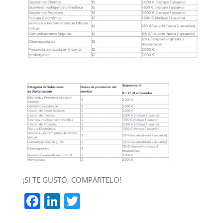
¡SI TE GUSTÓ, COMPÁRTELO!
F
Li
T
a
n
w