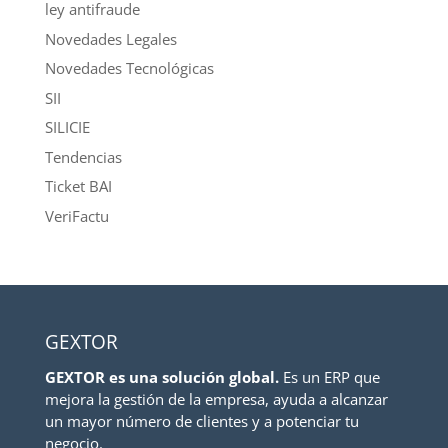
ley antifraude
Novedades Legales
Novedades Tecnológicas
SII
SILICIE
Tendencias
Ticket BAI
VeriFactu
GEXTOR
GEXTOR es una solución global.
Es un ERP que
mejora la gestión de la empresa, ayuda a alcanzar
un mayor número de clientes y a potenciar tu
negocio.