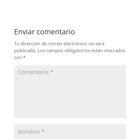
c
k
itt
e
e
er
b
dI
Enviar comentario
o
n
o
Tu dirección de correo electrónico no será
publicada.
Los campos obligatorios están marcados
k
con
*