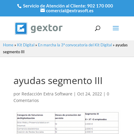
Servicio de Atención al Cliente:
902 170 000
comercial@extrasoft.es
Home
»
Kit Digital
»
En marcha la 3ª convocatoria del Kit Digital
»
ayudas
segmento III
ayudas segmento III
por
Redacción Extra Software
|
Oct 24, 2022
|
0
Comentarios