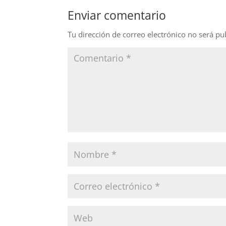
b
dI
Enviar comentario
o
n
o
Tu dirección de correo electrónico no será pu
k