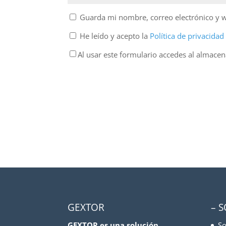
Guarda mi nombre, correo electrónico y 
He leído y acepto la
Política de privacida
Al usar este formulario accedes al almace
GEXTOR
– 
GEXTOR es una solución
So