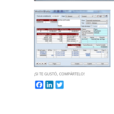
¡SI TE GUSTÓ, COMPÁRTELO!
F
Li
T
a
n
w
c
k
itt
e
e
er