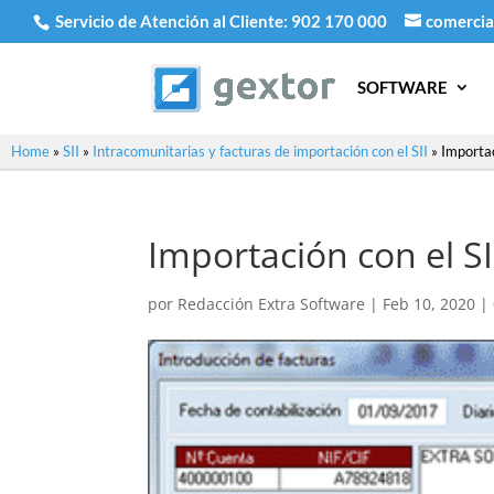
Servicio de Atención al Cliente:
902 170 000
comercia
SOFTWARE
Home
»
SII
»
Intracomunitarias y facturas de importación con el SII
»
Importac
Importación con el SI
por
Redacción Extra Software
|
Feb 10, 2020
|