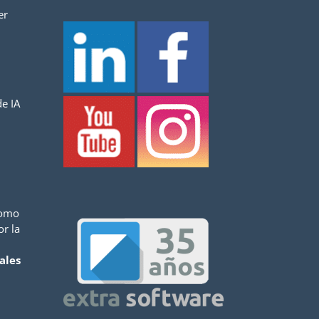
er
e IA
como
or la
ales