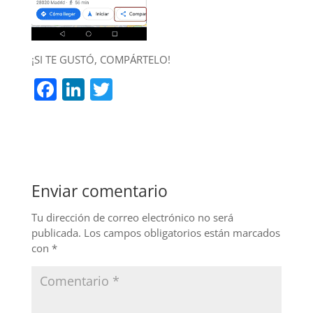
¡SI TE GUSTÓ, COMPÁRTELO!
F
Li
T
a
n
w
c
k
itt
e
e
er
b
dI
Enviar comentario
o
n
o
Tu dirección de correo electrónico no será
publicada.
Los campos obligatorios están marcados
k
con
*