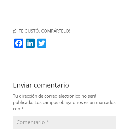
¡SI TE GUSTÓ, COMPÁRTELO!
F
Li
T
a
n
w
c
k
itt
e
e
er
b
dI
Enviar comentario
o
n
o
Tu dirección de correo electrónico no será
publicada.
Los campos obligatorios están marcados
k
con
*