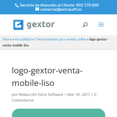
Servicio de Atención al Cliente:
902 170 000
comercial@extrasoft.es
Home
»
Actualidad
»
5 Herramientas para vender online
»
logo-gextor-
venta-mobile-liso
logo-gextor-venta-
mobile-liso
por
Redacción Extra Software
|
Mar 29, 2017
|
0
Comentarios