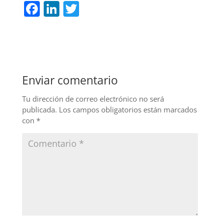
F
Li
T
a
n
w
c
k
itt
e
e
er
b
dI
Enviar comentario
o
n
o
Tu dirección de correo electrónico no será
publicada.
Los campos obligatorios están marcados
k
con
*