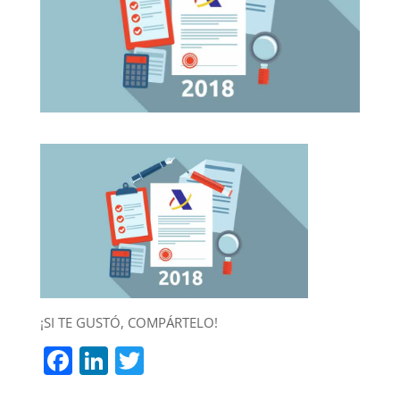
¡SI TE GUSTÓ, COMPÁRTELO!
F
Li
T
a
n
w