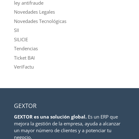
ley antifraude
Novedades Legales
Novedades Tecnológicas
SII
SILICIE
Tendencias
Ticket BAI
VeriFactu
GEXTOR
GEXTOR es una solución global.
Es un ERP que
mejora la gestión de la empresa, ayuda a alcanzar
un mayor número de clientes y a potenciar tu
negocio.