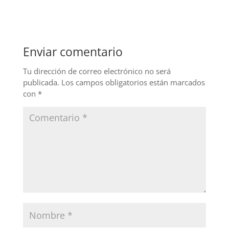
c
k
itt
e
e
er
b
dI
Enviar comentario
o
n
o
Tu dirección de correo electrónico no será
publicada.
Los campos obligatorios están marcados
k
con
*