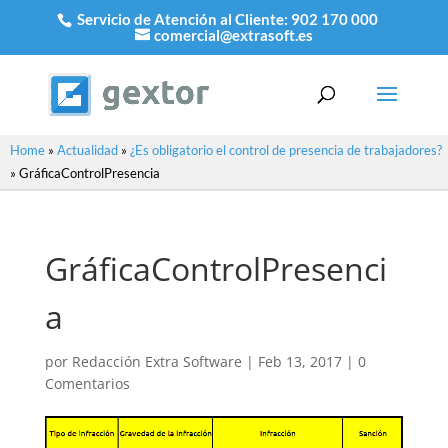
Servicio de Atención al Cliente:
902 170 000
comercial@extrasoft.es
Home
»
Actualidad
»
¿Es obligatorio el control de presencia de trabajadores?
»
GráficaControlPresencia
GráficaControlPresenci
a
por
Redacción Extra Software
|
Feb 13, 2017
|
0
Comentarios