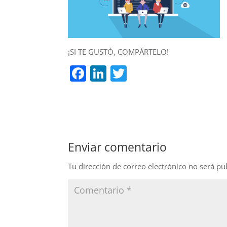
¡SI TE GUSTÓ, COMPÁRTELO!
F
Li
T
a
n
w
c
k
itt
e
e
er
b
dI
Enviar comentario
o
n
o
Tu dirección de correo electrónico no será pu
k