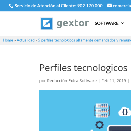
Servicio de Atención al Cliente:
902 170 000
comercia
SOFTWARE
Home
»
Actualidad
»
5 perfiles tecnológicos altamente demandados y remun
Perfiles tecnologicos
por
Redacción Extra Software
|
Feb 11, 2019
|