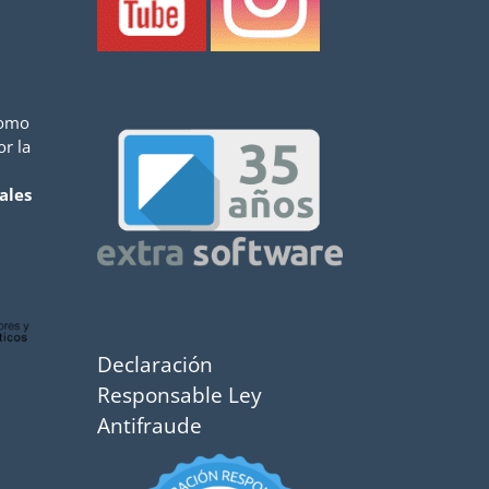
como
or la
ales
Declaración
Responsable Ley
Antifraude