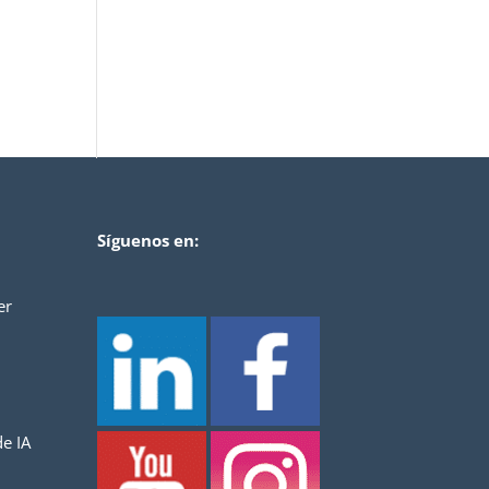
Síguenos en:
er
e IA