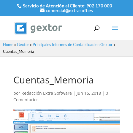
Servicio de Atención al Cliente:
902 170 000
comercial@extrasoft.es
Home
»
Gextor
»
Principales Informes de Contabilidad en Gextor
»
Cuentas_Memoria
Cuentas_Memoria
por
Redacción Extra Software
|
Jun 15, 2018
|
0
Comentarios