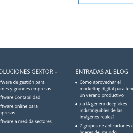
SOLUCIONES GEXTOR –
ENTRADAS AL BLOG
fware de gestión para
Cómo aprovechar el
mes y grandes empresas
marketing digital para ten
un verano productivo
ftware Contabilidad
¿la IA genera deepfakes
ftware online para
indistinguibles de las
mpresas
imágenes reales?
ftware a medida sectores
7 grupos de aplicaciones d
líderes del mundo