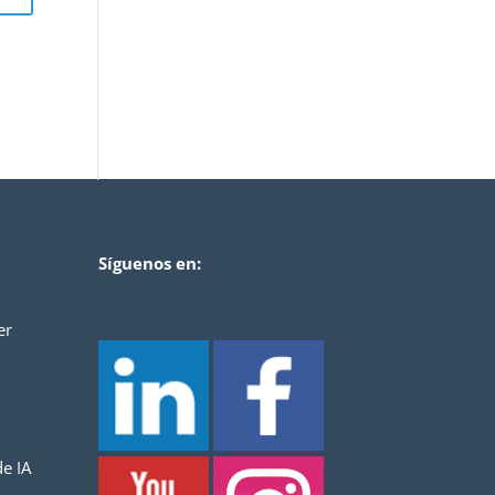
Síguenos en:
er
e IA