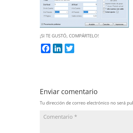
¡SI TE GUSTÓ, COMPÁRTELO!
F
Li
T
a
n
w
c
k
itt
e
e
er
b
dI
Enviar comentario
o
n
o
Tu dirección de correo electrónico no será pu
k