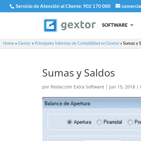
Servicio de Atención al Cliente:
902 170 000
comercia
SOFTWARE
Home
»
Gextor
»
Principales Informes de Contabilidad en Gextor
»
Sumas y S
Sumas y Saldos
por
Redacción Extra Software
|
Jun 15, 2018
|