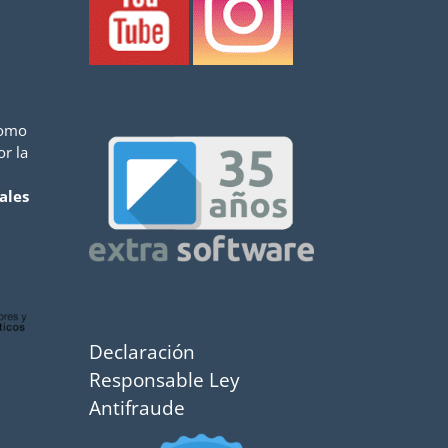
como
or la
ales
Declaración
Responsable Ley
Antifraude