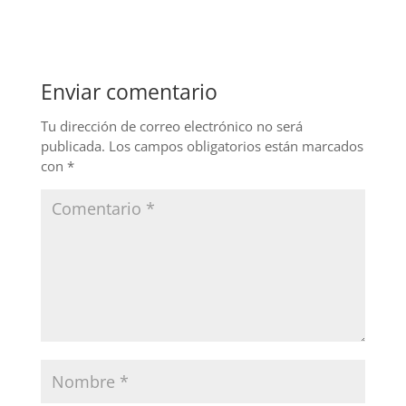
c
k
itt
e
e
er
b
dI
Enviar comentario
o
n
o
Tu dirección de correo electrónico no será
publicada.
Los campos obligatorios están marcados
k
con
*