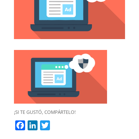
¡SI TE GUSTÓ, COMPÁRTELO!
F
Li
T
a
n
w