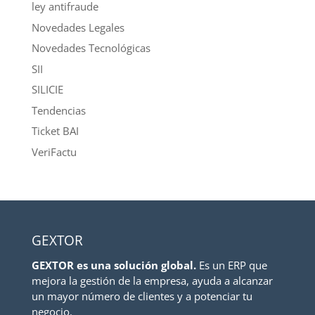
ley antifraude
Novedades Legales
Novedades Tecnológicas
SII
SILICIE
Tendencias
Ticket BAI
VeriFactu
GEXTOR
GEXTOR es una solución global.
Es un ERP que
mejora la gestión de la empresa, ayuda a alcanzar
un mayor número de clientes y a potenciar tu
negocio.