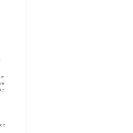
a
que
re
te
 de