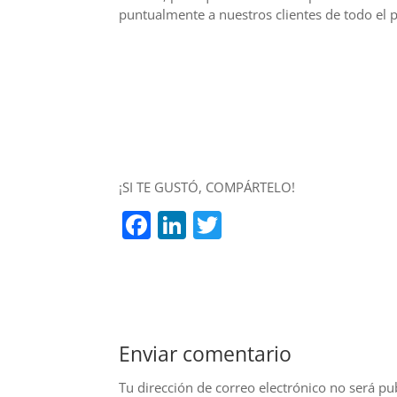
puntualmente a nuestros clientes de todo el 
¡SI TE GUSTÓ, COMPÁRTELO!
F
Li
T
a
n
w
c
k
itt
e
e
er
b
dI
Enviar comentario
o
n
o
Tu dirección de correo electrónico no será pu