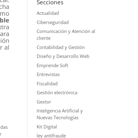
Secciones
ucha
omo
Actualidad
ble
Ciberseguridad
xtra
Comunicación y Atención al
ara
cliente
ción
r al
Contabilidad y Gestión
Diseño y Desarrollo Web
Emprende Soft
Entrevistas
Fiscalidad
Gestión electrónica
Gextor
Inteligencia Artificial y
Nuevas Tecnologías
Kit Digital
ndas
e
ley antifraude