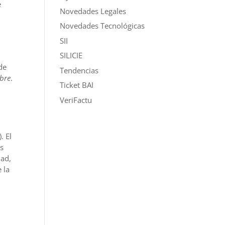
e
Novedades Legales
Novedades Tecnológicas
SII
SILICIE
de
Tendencias
bre
.
Ticket BAI
VeriFactu
. El
os
dad,
 la