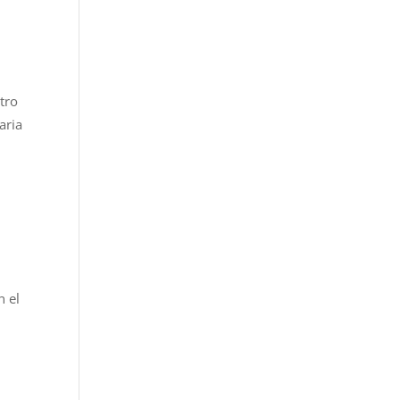
tro
aria
n el