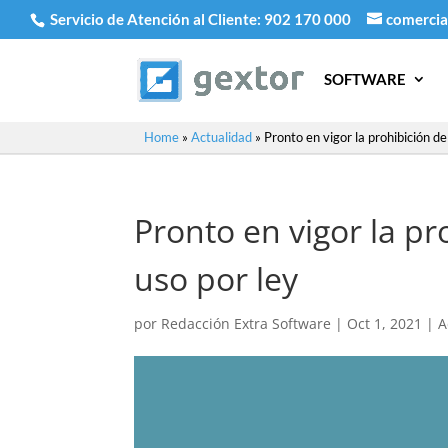
Servicio de Atención al Cliente:
902 170 000
comercia
SOFTWARE
Home
»
Actualidad
»
Pronto en vigor la prohibición de
Pronto en vigor la pr
uso por ley
por
Redacción Extra Software
|
Oct 1, 2021
|
A