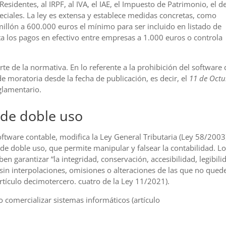
sidentes, al IRPF, al IVA, el IAE, el Impuesto de Patrimonio, el d
ciales. La ley es extensa y establece medidas concretas, como
 millón a 600.000 euros el mínimo para ser incluido en listado de
a los pagos en efectivo entre empresas a 1.000 euros o controla
te de la normativa. En lo referente a la prohibición del software 
 moratoria desde la fecha de publicación, es decir, el
11 de Octu
glamentario.
 de doble uso
oftware contable, modifica la Ley General Tributaria (Ley 58/2003)
 de doble uso, que permite manipular y falsear la contabilidad. L
n garantizar “la integridad, conservación, accesibilidad, legibili
s, sin interpolaciones, omisiones o alteraciones de las que no quede
rtículo decimotercero. cuatro de la Ley 11/2021).
 o comercializar sistemas informáticos (artículo