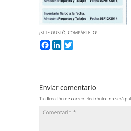
¡SI TE GUSTÓ, COMPÁRTELO!
F
Li
T
a
n
w
c
k
itt
e
e
er
b
dI
Enviar comentario
o
n
o
Tu dirección de correo electrónico no será pu
k