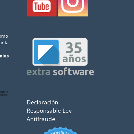
como
or la
ales
Declaración
Responsable Ley
Antifraude