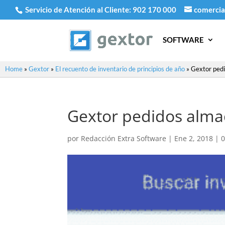
Servicio de Atención al Cliente:
902 170 000
comercia
SOFTWARE
Home
»
Gextor
»
El recuento de inventario de principios de año
»
Gextor ped
Gextor pedidos alma
por
Redacción Extra Software
|
Ene 2, 2018
|
0