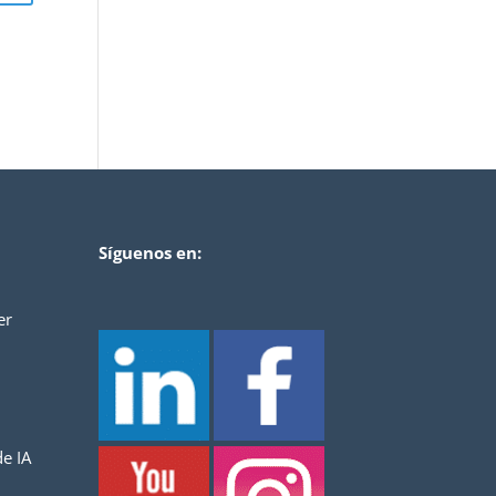
Síguenos en:
er
e IA