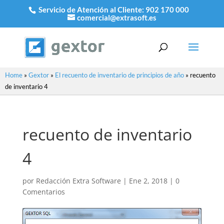
Servicio de Atención al Cliente:
902 170 000
comercial@extrasoft.es
Home
»
Gextor
»
El recuento de inventario de principios de año
»
recuento
de inventario 4
recuento de inventario
4
por
Redacción Extra Software
|
Ene 2, 2018
|
0
Comentarios