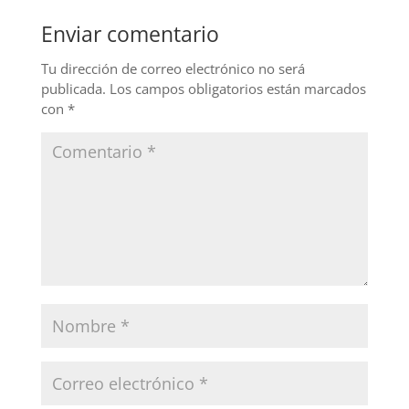
b
dI
Enviar comentario
o
n
o
Tu dirección de correo electrónico no será
publicada.
Los campos obligatorios están marcados
k
con
*