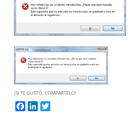
¡SI TE GUSTÓ, COMPÁRTELO!
F
Li
T
a
n
w
c
k
itt
e
e
er