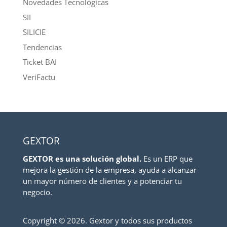
Novedades Tecnológicas
SII
SILICIE
Tendencias
Ticket BAI
VeriFactu
GEXTOR
GEXTOR es una solución global.
Es un ERP que
mejora la gestión de la empresa, ayuda a alcanzar
un mayor número de clientes y a potenciar tu
negocio.
Copyright ©
2026. Gextor y todos sus productos