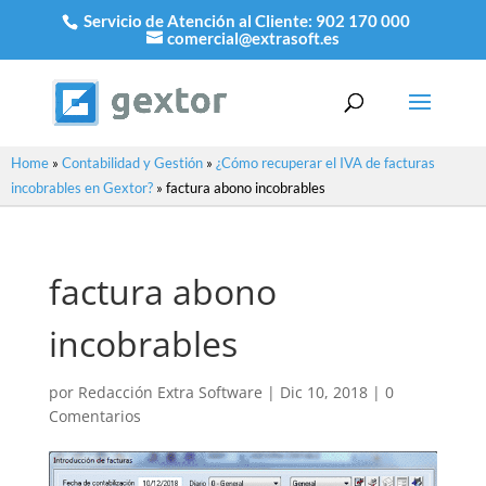
Servicio de Atención al Cliente:
902 170 000
comercial@extrasoft.es
Home
»
Contabilidad y Gestión
»
¿Cómo recuperar el IVA de facturas
incobrables en Gextor?
»
factura abono incobrables
factura abono
incobrables
por
Redacción Extra Software
|
Dic 10, 2018
|
0
Comentarios