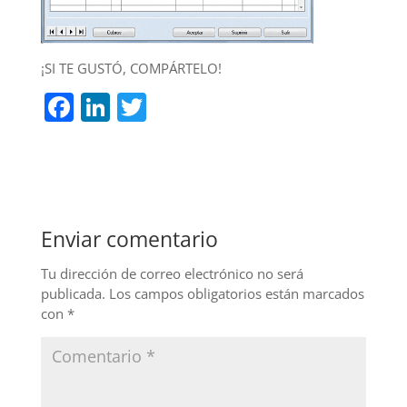
¡SI TE GUSTÓ, COMPÁRTELO!
F
Li
T
a
n
w
c
k
itt
e
e
er
b
dI
Enviar comentario
o
n
o
Tu dirección de correo electrónico no será
publicada.
Los campos obligatorios están marcados
k
con
*