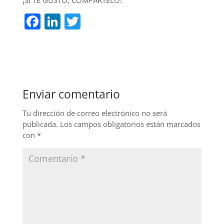
F
Li
T
a
n
w
c
k
itt
e
e
er
b
dI
Enviar comentario
o
n
o
Tu dirección de correo electrónico no será
publicada.
Los campos obligatorios están marcados
k
con
*