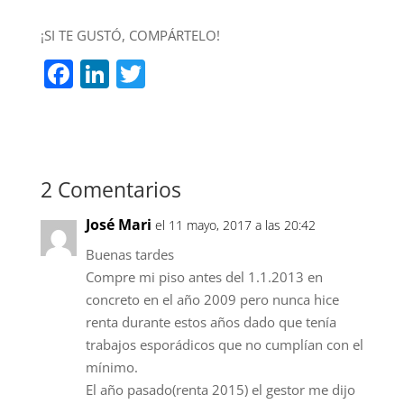
¡SI TE GUSTÓ, COMPÁRTELO!
F
Li
T
a
n
w
c
k
itt
e
e
er
b
dI
2 Comentarios
o
n
José Mari
el 11 mayo, 2017 a las 20:42
o
Buenas tardes
k
Compre mi piso antes del 1.1.2013 en
concreto en el año 2009 pero nunca hice
renta durante estos años dado que tenía
trabajos esporádicos que no cumplían con el
mínimo.
El año pasado(renta 2015) el gestor me dijo