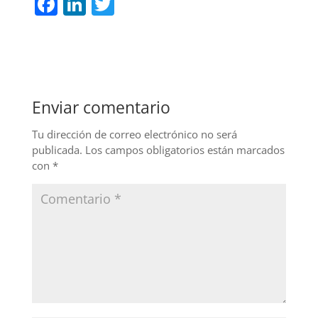
F
Li
T
a
n
w
c
k
itt
e
e
er
b
dI
Enviar comentario
o
n
o
Tu dirección de correo electrónico no será
publicada.
Los campos obligatorios están marcados
k
con
*