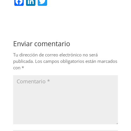
F
Li
T
a
n
w
c
k
itt
e
e
er
b
dI
Enviar comentario
o
n
o
Tu dirección de correo electrónico no será
publicada.
Los campos obligatorios están marcados
k
con
*