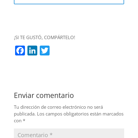
¡SI TE GUSTÓ, COMPÁRTELO!
F
Li
T
a
n
w
c
k
itt
e
e
er
b
dI
Enviar comentario
o
n
o
Tu dirección de correo electrónico no será
publicada.
Los campos obligatorios están marcados
k
con
*