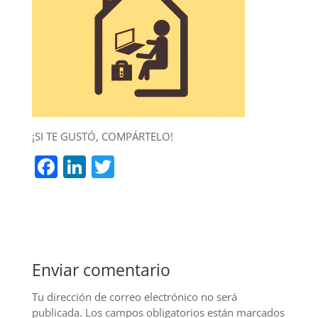
¡SI TE GUSTÓ, COMPÁRTELO!
F
Li
T
a
n
w
c
k
itt
e
e
er
b
dI
Enviar comentario
o
n
o
Tu dirección de correo electrónico no será
publicada.
Los campos obligatorios están marcados