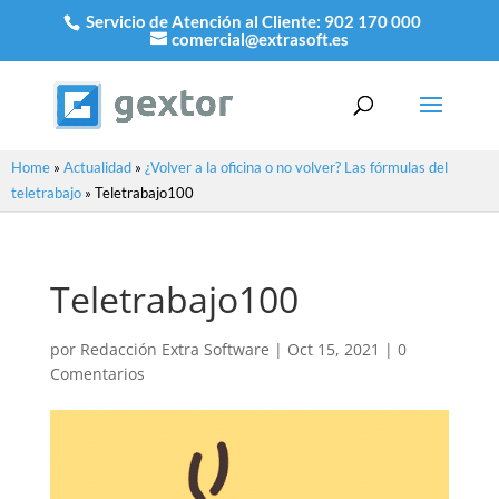
Servicio de Atención al Cliente:
902 170 000
comercial@extrasoft.es
Home
»
Actualidad
»
¿Volver a la oficina o no volver? Las fórmulas del
teletrabajo
»
Teletrabajo100
Teletrabajo100
por
Redacción Extra Software
|
Oct 15, 2021
|
0
Comentarios